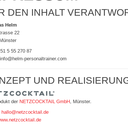
R DEN INHALT VERANTWO
as Helm
trasse 22
Münster
151 5 55 270 87
 info@helm-personaltrainer.com
NZEPT UND REALISIERUN
odukt der
NETZCOCKTAIL GmbH
, Münster.
:
hallo@netzcocktail.de
ww.netzcocktail.de